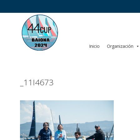
Saltar
al
contenido
Inicio
Organización
_11I4673