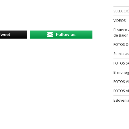
SELECCI
VIDEOS
El sueco 
Tweet
Follow us
de Baion
FOTOS D
Suecia as
FOTOS S
El moneg
FOTOS V
FOTOS A
Esloveni