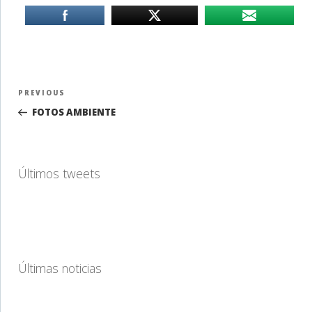
Navegación
Previous
PREVIOUS
de
Post
FOTOS AMBIENTE
entradas
Últimos tweets
Últimas noticias