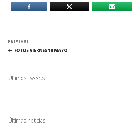
Navegación
Previous
PREVIOUS
de
Post
FOTOS VIERNES 10 MAYO
entradas
Últimos tweets
Últimas noticias