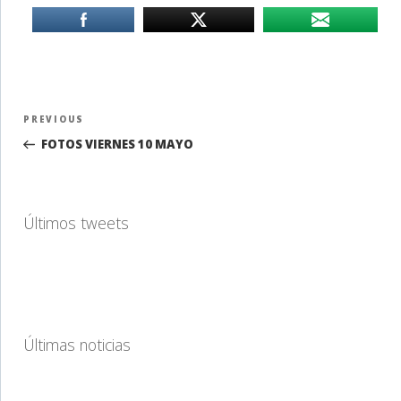
Navegación
Previous
PREVIOUS
de
Post
FOTOS VIERNES 10 MAYO
entradas
Últimos tweets
Últimas noticias