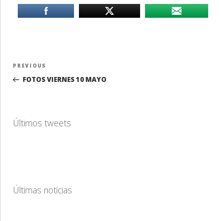
Navegación
Previous
PREVIOUS
de
Post
FOTOS VIERNES 10 MAYO
entradas
Últimos tweets
Últimas noticias