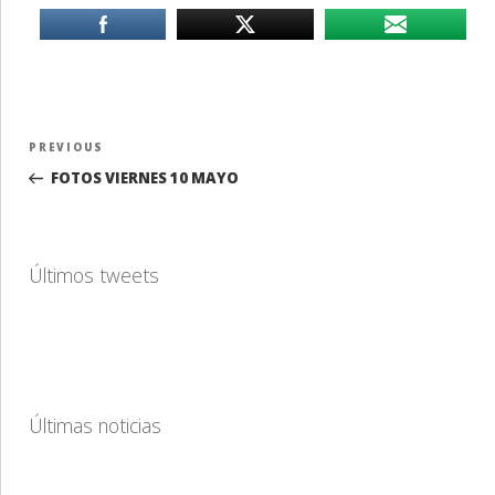
Navegación
Previous
PREVIOUS
de
Post
FOTOS VIERNES 10 MAYO
entradas
Últimos tweets
Últimas noticias