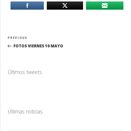
Navegación
Previous
PREVIOUS
de
Post
FOTOS VIERNES 10 MAYO
entradas
Últimos tweets
Últimas noticias