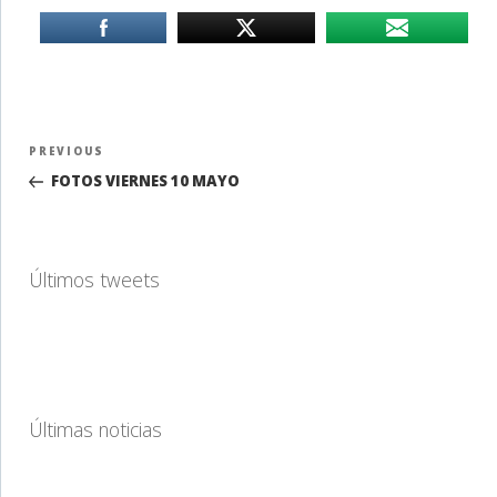
Navegación
Previous
PREVIOUS
de
Post
FOTOS VIERNES 10 MAYO
entradas
Últimos tweets
Últimas noticias