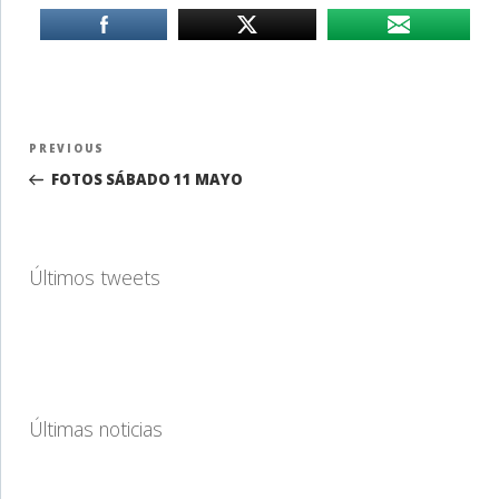
Navegación
Previous
PREVIOUS
de
Post
FOTOS SÁBADO 11 MAYO
entradas
Últimos tweets
Últimas noticias