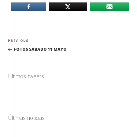
Navegación
Previous
PREVIOUS
de
Post
FOTOS SÁBADO 11 MAYO
entradas
Últimos tweets
Últimas noticias