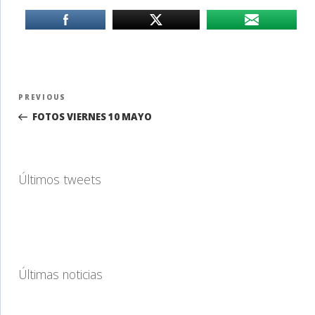
Navegación
Previous
PREVIOUS
de
Post
FOTOS VIERNES 10 MAYO
entradas
Últimos tweets
Últimas noticias