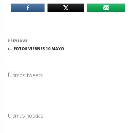
Navegación
Previous
PREVIOUS
de
Post
FOTOS VIERNES 10 MAYO
entradas
Últimos tweets
Últimas noticias