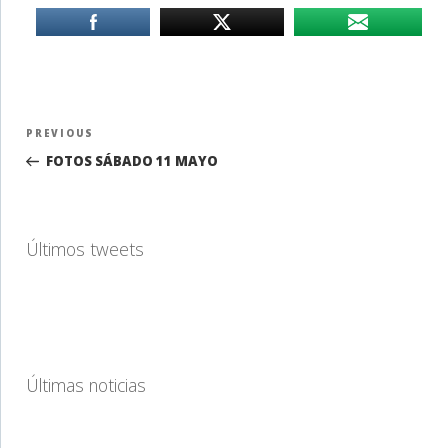
Navegación
Previous
PREVIOUS
de
Post
FOTOS SÁBADO 11 MAYO
entradas
Últimos tweets
Últimas noticias