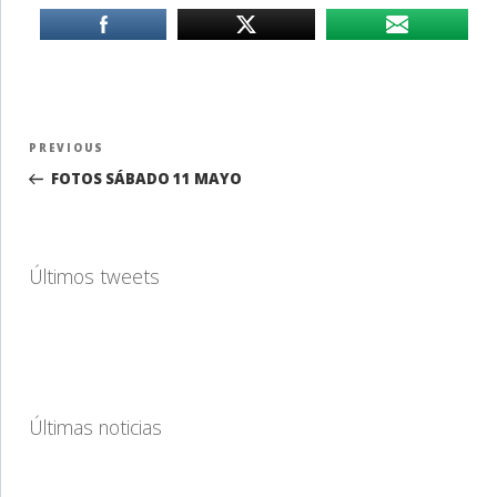
Navegación
Previous
PREVIOUS
de
Post
FOTOS SÁBADO 11 MAYO
entradas
Últimos tweets
Últimas noticias