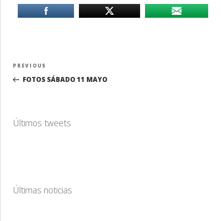
Navegación
Previous
PREVIOUS
de
Post
FOTOS SÁBADO 11 MAYO
entradas
Últimos tweets
Últimas noticias