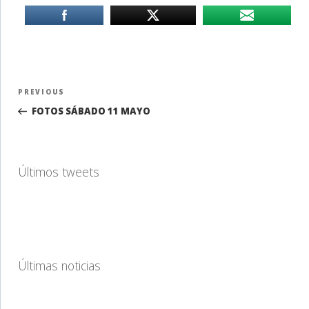
Navegación
Previous
PREVIOUS
de
Post
FOTOS SÁBADO 11 MAYO
entradas
Últimos tweets
Últimas noticias