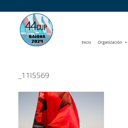
Saltar
al
contenido
Inicio
Organización
_11I5569