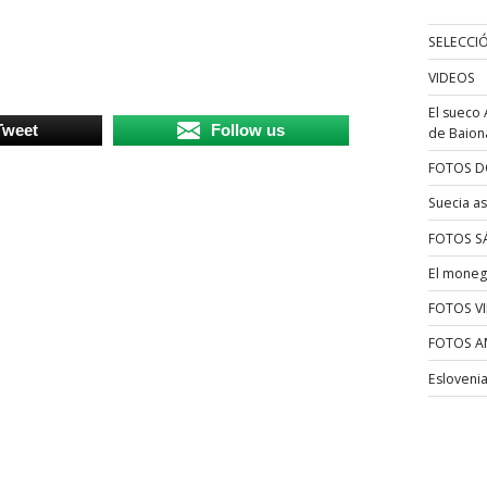
SELECCI
VIDEOS
El sueco 
Tweet
Follow us
de Baion
FOTOS D
Suecia as
FOTOS S
El moneg
FOTOS V
FOTOS A
Esloveni