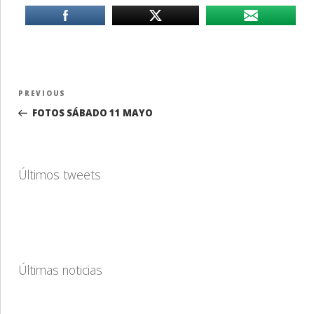
Navegación
Previous
PREVIOUS
de
Post
FOTOS SÁBADO 11 MAYO
entradas
Últimos tweets
Últimas noticias