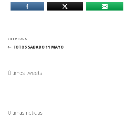
Navegación
Previous
PREVIOUS
de
Post
FOTOS SÁBADO 11 MAYO
entradas
Últimos tweets
Últimas noticias