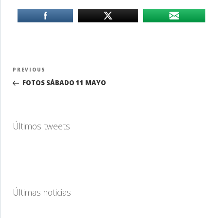
Navegación
Previous
PREVIOUS
de
Post
FOTOS SÁBADO 11 MAYO
entradas
Últimos tweets
Últimas noticias