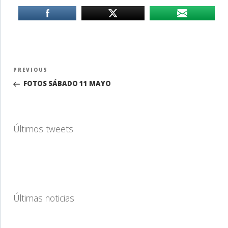
Navegación
Previous
PREVIOUS
de
Post
FOTOS SÁBADO 11 MAYO
entradas
Últimos tweets
Últimas noticias