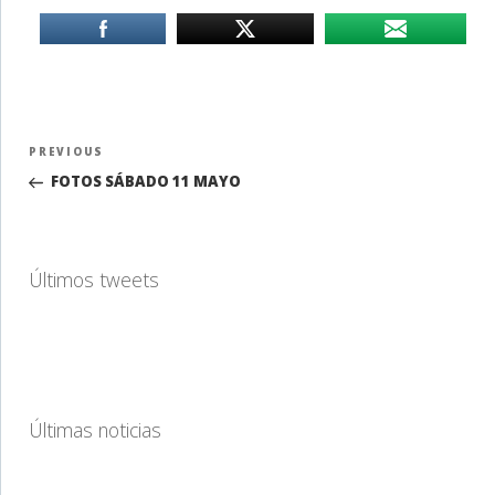
Navegación
Previous
PREVIOUS
de
Post
FOTOS SÁBADO 11 MAYO
entradas
Últimos tweets
Últimas noticias