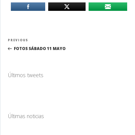
Navegación
Previous
PREVIOUS
de
Post
FOTOS SÁBADO 11 MAYO
entradas
Últimos tweets
Últimas noticias