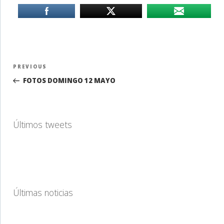
Navegación
Previous
PREVIOUS
de
Post
FOTOS DOMINGO 12 MAYO
entradas
Últimos tweets
Últimas noticias