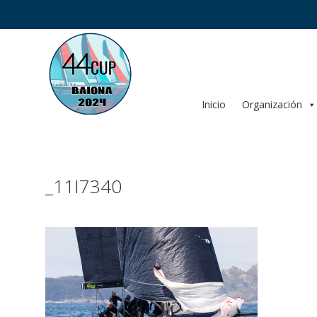
Saltar
al
contenido
Inicio
Organización
_11I7340