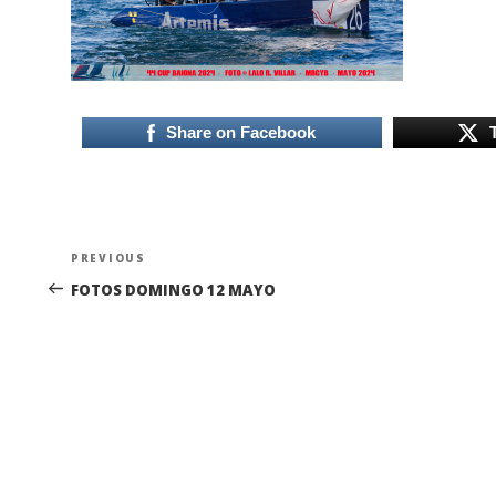
Share on Facebook
Navegación
Previous
PREVIOUS
de
Post
FOTOS DOMINGO 12 MAYO
entradas