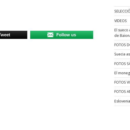
SELECCI
VIDEOS
El sueco 
Tweet
Follow us
de Baion
FOTOS D
Suecia as
FOTOS S
El moneg
FOTOS V
FOTOS A
Esloveni