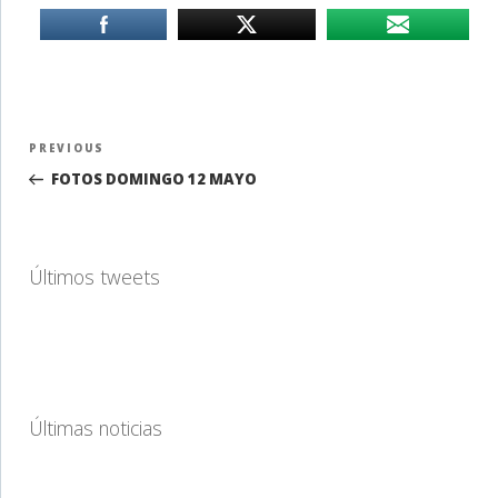
Navegación
Previous
PREVIOUS
de
Post
FOTOS DOMINGO 12 MAYO
entradas
Últimos tweets
Últimas noticias