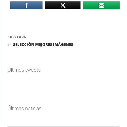
Navegación
Previous
PREVIOUS
de
Post
SELECCIÓN MEJORES IMÁGENES
entradas
Últimos tweets
Últimas noticias