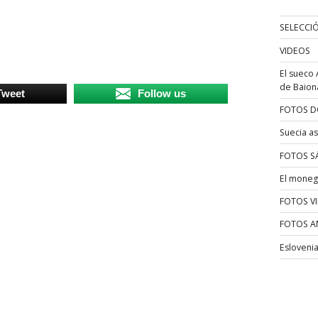
SELECCI
VIDEOS
El sueco 
de Baion
Tweet
Follow us
FOTOS D
Suecia as
FOTOS S
El moneg
FOTOS V
FOTOS A
Esloveni