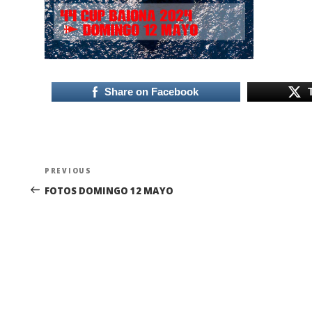
Share on Facebook
Navegación
Previous
PREVIOUS
de
Post
FOTOS DOMINGO 12 MAYO
entradas