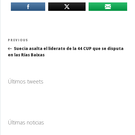
Navegación
Previous
PREVIOUS
de
Post
Suecia asalta el liderato de la 44 CUP que se disputa
entradas
en las Rías Baixas
Últimos tweets
Últimas noticias