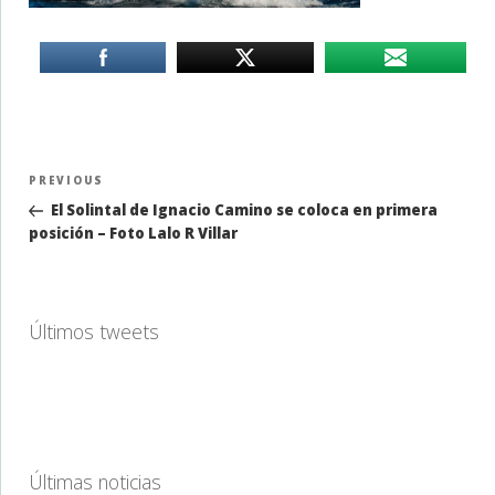
Navegación
Previous
PREVIOUS
de
Post
El Solintal de Ignacio Camino se coloca en primera
entradas
posición – Foto Lalo R Villar
Últimos tweets
Últimas noticias