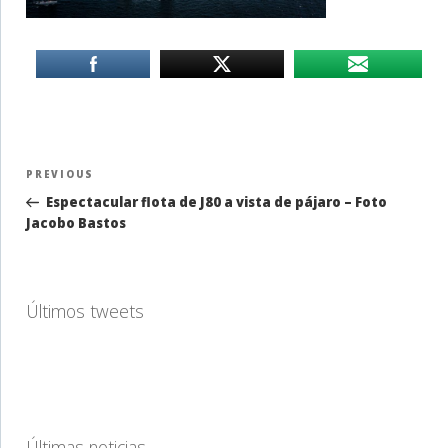
Navegación
Previous
PREVIOUS
de
Post
Espectacular flota de J80 a vista de pájaro – Foto
entradas
Jacobo Bastos
Últimos tweets
Últimas noticias