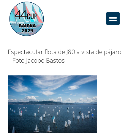
Saltar
al
contenido
Espectacular flota de J80 a vista de pájaro
– Foto Jacobo Bastos