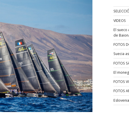
SELECCI
VIDEOS
El sueco 
de Baion
FOTOS D
Suecia as
FOTOS S
El moneg
FOTOS V
FOTOS A
Esloveni