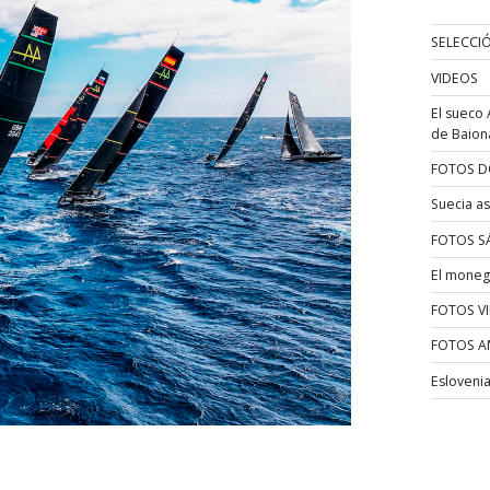
SELECCI
VIDEOS
El sueco 
de Baion
FOTOS D
Suecia as
FOTOS S
El moneg
FOTOS V
FOTOS A
Esloveni