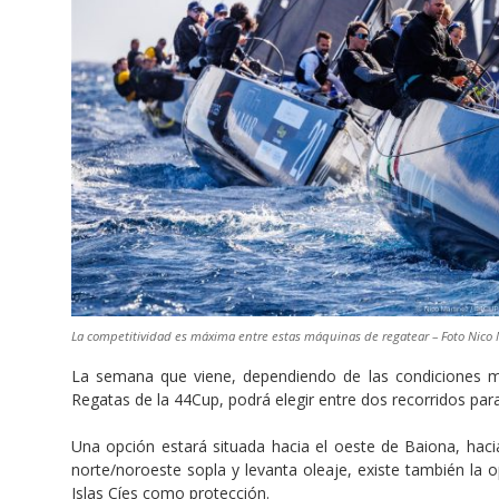
La competitividad es máxima entre estas máquinas de regatear – Foto Nico 
La semana que viene, dependiendo de las condiciones mete
Regatas de la 44Cup, podrá elegir entre dos recorridos par
Una opción estará situada hacia el oeste de Baiona, hacia
norte/noroeste sopla y levanta oleaje, existe también la op
Islas Cíes como protección.