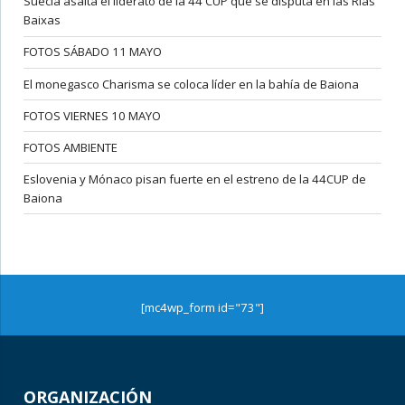
Suecia asalta el liderato de la 44 CUP que se disputa en las Rías
Baixas
FOTOS SÁBADO 11 MAYO
El monegasco Charisma se coloca líder en la bahía de Baiona
FOTOS VIERNES 10 MAYO
FOTOS AMBIENTE
Eslovenia y Mónaco pisan fuerte en el estreno de la 44CUP de
Baiona
[mc4wp_form id="73"]
ORGANIZACIÓN