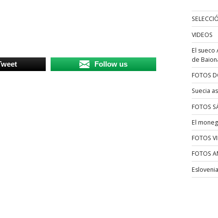
SELECCI
VIDEOS
El sueco 
de Baion
Tweet
Follow us
FOTOS D
Suecia as
FOTOS S
El moneg
FOTOS V
FOTOS A
Esloveni