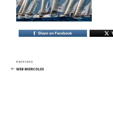
Share on Facebook
Navegación
Previous
PREVIOUS
de
Post
WEB MIERCOLES
entradas